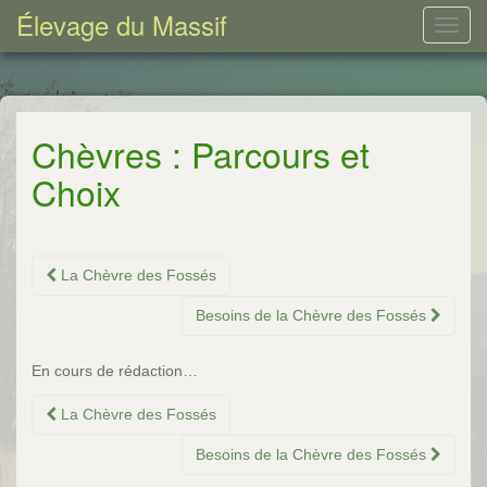
Élevage du Massif
T
o
g
g
l
Chèvres : Parcours et
e
Choix
n
a
v
i
La Chèvre des Fossés
g
a
Besoins de la Chèvre des Fossés
t
i
En cours de rédaction…
o
n
La Chèvre des Fossés
Besoins de la Chèvre des Fossés