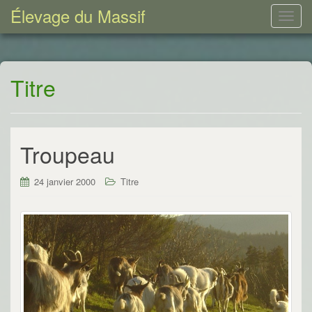
Élevage du Massif
T
o
g
g
Titre
l
e
n
a
Troupeau
v
i
g
24 janvier 2000
Titre
a
t
i
o
n