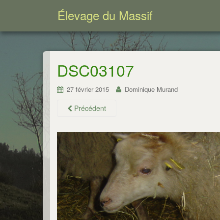
Élevage du Massif
DSC03107
27 février 2015
Dominique Murand
Précédent