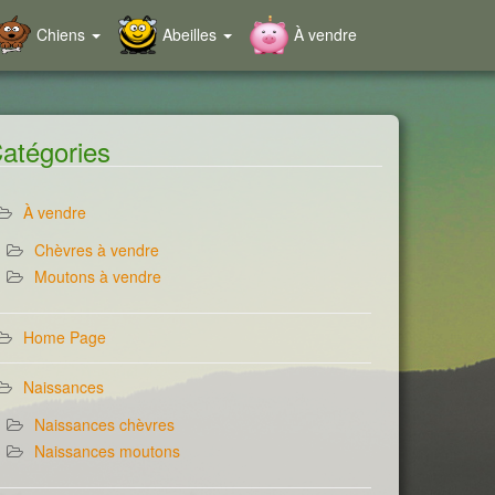
Chiens
Abeilles
À vendre
atégories
À vendre
Chèvres à vendre
Moutons à vendre
Home Page
Naissances
Naissances chèvres
Naissances moutons